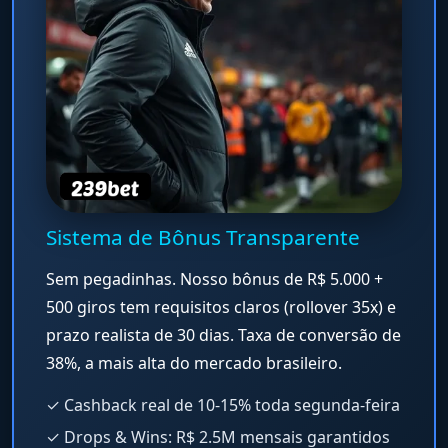
Sistema de Bônus Transparente
Sem pegadinhas. Nosso bônus de R$ 5.000 +
500 giros tem requisitos claros (rollover 35x) e
prazo realista de 30 dias. Taxa de conversão de
38%, a mais alta do mercado brasileiro.
✓ Cashback real de 10-15% toda segunda-feira
✓ Drops & Wins: R$ 2.5M mensais garantidos