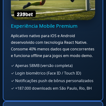
Experiência Mobile Premium
Aplicativo nativo para iOS e Android
desenvolvido com tecnologia React Native.
Consome 40% menos dados que concorrentes
e funciona offline para jogos em modo demo.
✓ Apenas 58MB (versão completa)
✓ Login biométrico (Face ID / Touch ID)
✓ Notificações push de bônus personalizados
✓ +187.000 downloads em São Paulo, Rio, BH