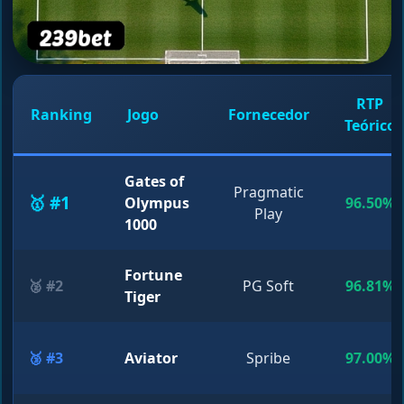
RTP
Ranking
Jogo
Fornecedor
Teórico
Gates of
Pragmatic
🥇 #1
Olympus
96.50%
Play
1000
Fortune
🥈 #2
PG Soft
96.81%
Tiger
🥉 #3
Aviator
Spribe
97.00%