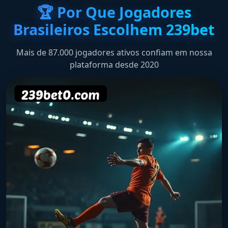
🏆 Por Que Jogadores
Brasileiros Escolhem 239bet
Mais de 87.000 jogadores ativos confiam em nossa
plataforma desde 2020