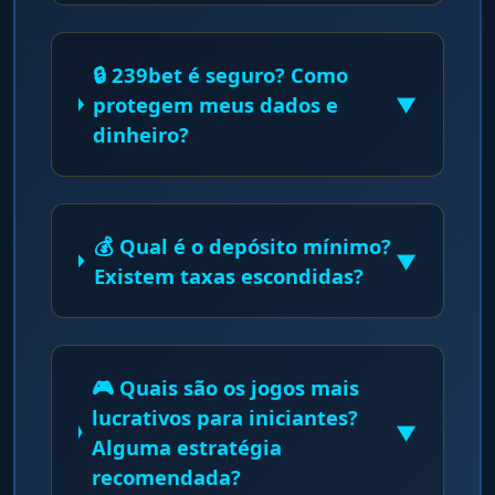
🔒 239bet é seguro? Como
protegem meus dados e
▼
dinheiro?
💰 Qual é o depósito mínimo?
▼
Existem taxas escondidas?
🎮 Quais são os jogos mais
lucrativos para iniciantes?
▼
Alguma estratégia
recomendada?