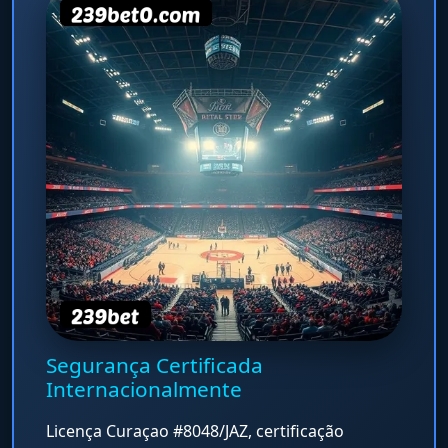
Segurança Certificada
Internacionalmente
Licença Curaçao #8048/JAZ, certificação