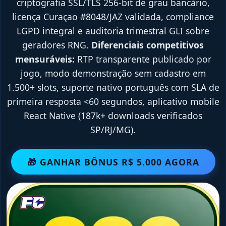
criptografia SSL/TLS 256-bit de grau bancário,
licença Curaçao #8048/JAZ validada, compliance
LGPD integral e auditoria trimestral GLI sobre
geradores RNG.
Diferenciais competitivos
mensuráveis:
RTP transparente publicado por
jogo, modo demonstração sem cadastro em
1.500+ slots, suporte nativo português com SLA de
primeira resposta <60 segundos, aplicativo mobile
React Native (187k+ downloads verificados
SP/RJ/MG).
🎁 GANHAR BÔNUS R$ 5.000 AGORA