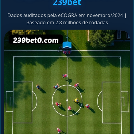
239bet
Dados auditados pela eCOGRA em novembro/2024 |
Baseado em 2.8 milhões de rodadas