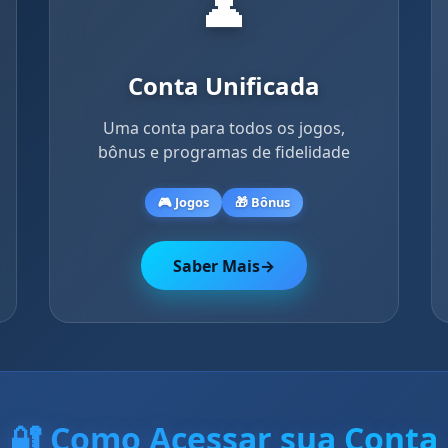
👤
Conta Unificada
Uma conta para todos os jogos,
bônus e programas de fidelidade
🎮 Jogos
🎁 Bônus
Saber Mais
→
🔐 Como Acessar sua Conta