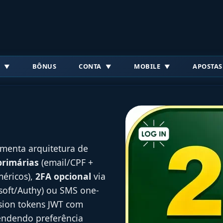
BÔNUS
CONTA
MOBILE
APOSTAS
ementa arquitetura de
primárias
(email/CPF +
méricos),
2FA opcional
via
soft/Authy) ou SMS one-
sion tokens JWT com
endendo preferência