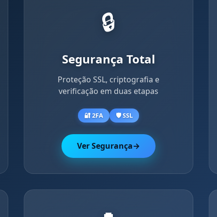
🔒
Segurança Total
Proteção SSL, criptografia e
verificação em duas etapas
🔐 2FA
🛡️ SSL
Ver Segurança
→