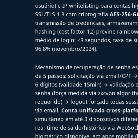
usuário) e IP whitelisting para contas h
SSL/TLS 1.3 com criptografia
AES-256-G
transmissão de credenciais, armazename
hashing (cost factor 12) previne rainbo
médio de login: <3 segundos, taxa de su
96,8% (novembro/2024).
Mecanismo de recuperação de senha es
de 5 passos: solicitação via email/CPF →
6 dígitos (validade 15min) → validação 
senha (força medida via zxcvbn algorit
requerido) → logout forçado todas sess
via email.
Conta unificada cross-platf
simultâneo em até 3 dispositivos difere
real-time de saldo/histórico via WebSock
biométrico disponível em apps mobile (