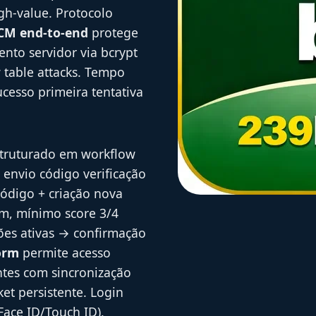
igh-value. Protocolo
CM end-to-end
protege
nto servidor via bcrypt
w table attacks. Tempo
cesso primeira tentativa
truturado em workflow
 envio código verificação
código + criação nova
hm, mínimo score 3/4
ões ativas → confirmação
orm
permite acesso
ntes com sincronização
et persistente. Login
Face ID/Touch ID),