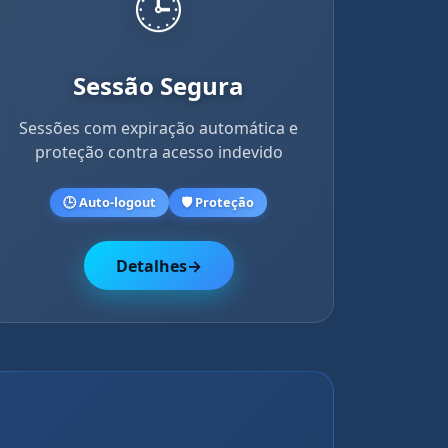
🕒
Sessão Segura
Sessões com expiração automática e
proteção contra acesso indevido
🕒 Auto-logout
🛡️ Proteção
Detalhes
→