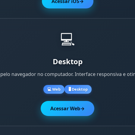
Acessar iOS
→
💻
Desktop
pelo navegador no computador. Interface responsiva e ot
💻 Web
🖥️ Desktop
Acessar Web
→