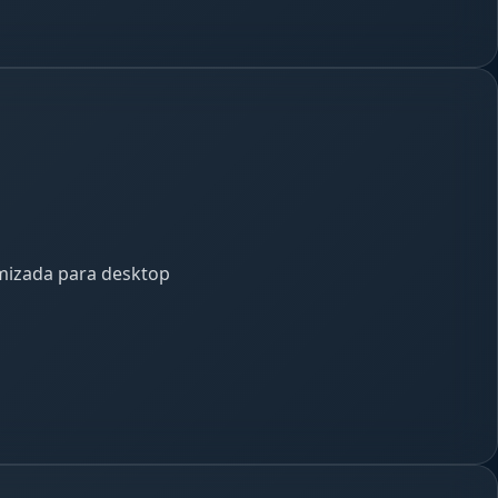
imizada para desktop