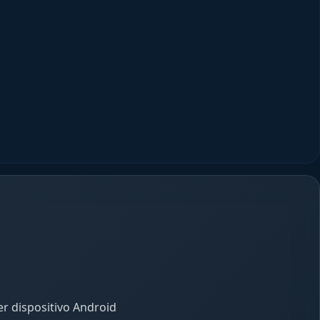
er dispositivo Android