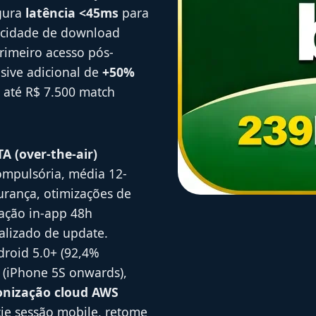
egura
latência <45ms
para
ocidade de download
imeiro acesso pós-
sive adicional de
+50%
 até R$ 7.500 match
A (over-the-air)
ompulsória, média 12-
rança, otimizações de
cação in-app 48h
alizado de update.
droid 5.0+ (92,4%
+ (iPhone 5S onwards),
onização cloud AWS
cie sessão mobile, retome