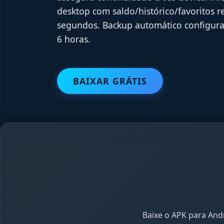
desktop com saldo/histórico/favoritos r
segundos. Backup automático configura
6 horas.
BAIXAR GRÁTIS
Baixe o APK para Andr