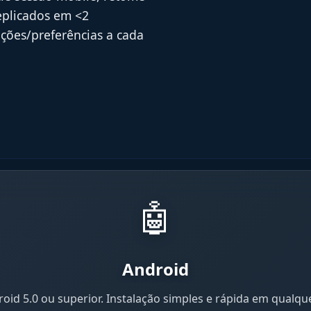
eplicados em <2
ções/preferências a cada
🤖
Android
oid 5.0 ou superior. Instalação simples e rápida em qualqu