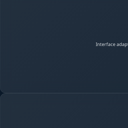
Interface adap