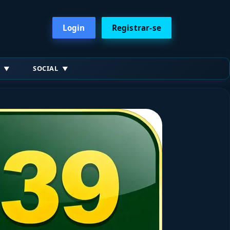
Login
Registrar-se
SOCIAL