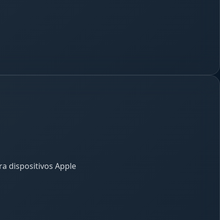
ra dispositivos Apple