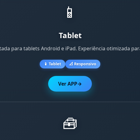
📱
Tablet
tada para tablets Android e iPad. Experiência otimizada par
📱 Tablet
📐 Responsivo
Ver APP
→
🧰